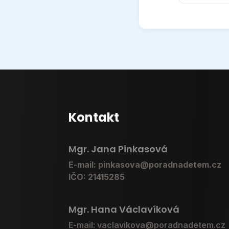
Kontakt
Mgr. Jana Pinkasová
E-mail: pinkasova@poradnadetem.cz
IČO: 21415285
Mgr. Hana Václavíková
E-mail: vaclavikova@poradnadetem.cz