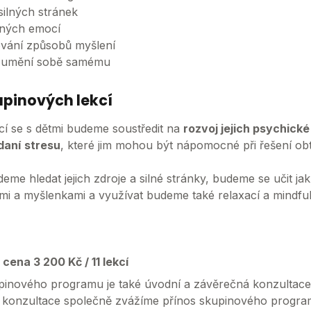
silných stránek
ilných emocí
ování způsobů myšlení
ozumění sobě samému
upinových lekcí
cí se s dětmi budeme soustředit na
rozvoj jejich psychické
daní
stresu
, které jim mohou být nápomocné při řešení ob
me hledat jejich zdroje a silné stránky, budeme se učit ja
i a myšlenkami a využívat budeme také relaxací a mindful
ena 3 200 Kč / 11 lekcí
pinového programu je také úvodní a závěrečná konzultace s
 konzultace společně zvážíme přínos skupinového program