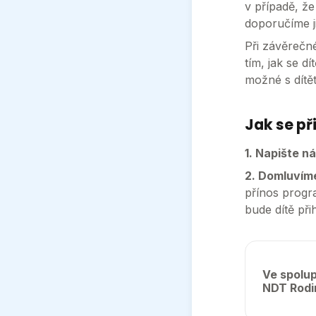
v případě, ž
doporučíme j
Při závěrečn
tím, jak se 
možné s dítě
Jak se př
1. Napište n
2. Domluvím
přínos progr
bude dítě př
Ve spolup
NDT Rodi