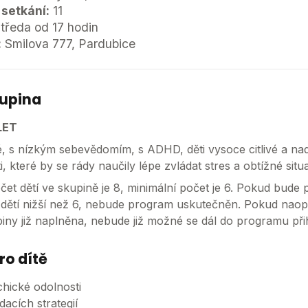
 setkání:
11
tředa od 17 hodin
:
Smilova 777, Pardubice
kupina
 LET
é, s nízkým sebevědomím, s ADHD, děti vysoce citlivé a n
ti, které by se rády naučily lépe zvládat stres a obtížné situ
et dětí ve skupině je 8, minimální počet je 6. Pokud bude 
 dětí nižší než 6, nebude program uskutečněn. Pokud nao
iny již naplněna, nebude již možné se dál do programu přih
ro dítě
chické odolnosti
dacích strategií