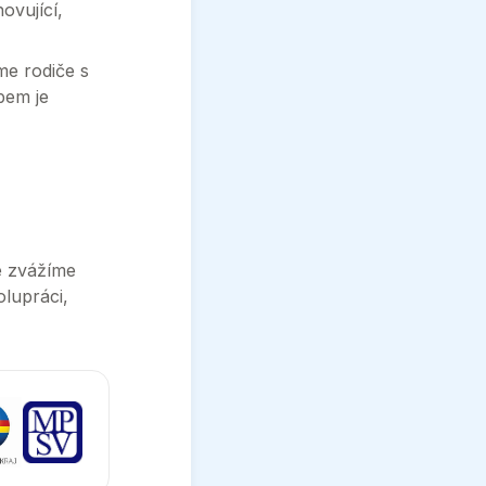
ovující,
me rodiče s
bem je
e zvážíme
lupráci,