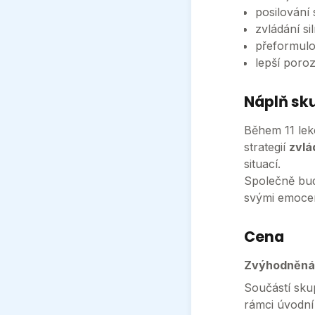
posilování 
zvládání s
‍přeformul
‍lepší por
Náplň sk
‍Během 11 lek
strategií
zvlá
situací.
Společně bude
svými emocem
Cena
Zvýhodněná c
Součástí sku
rámci úvodní