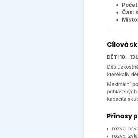
Počet
Čas:
s
Místo
Cílová s
DĚTI 10 – 13
Děti úzkostn
kterékoliv dě
Maximální poč
přihlášených
kapacita skup
Přínosy p
rozvoj psy
rozvoj zvlá