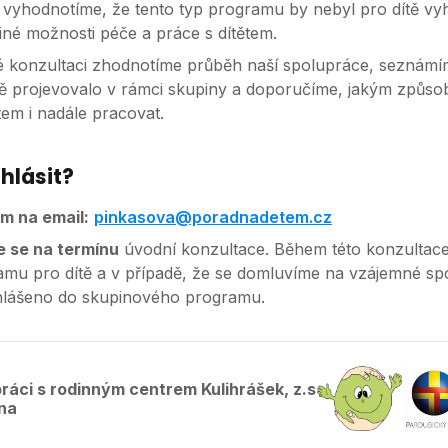
e vyhodnotíme, že tento typ programu by nebyl pro dítě vyh
iné možnosti péče a práce s dítětem.
é konzultaci zhodnotíme průběh naší spolupráce, seznámí
dítě projevovalo v rámci skupiny a doporučíme, jakým způso
tem i nadále pracovat.
ihlásit?
ám na email:
pinkasova@poradnadetem.cz
e se na termínu
úvodní konzultace. Během této konzultac
amu pro dítě a v případě, že se domluvíme na vzájemné spo
ihlášeno do skupinového programu.
ráci s rodinným centrem Kulihrášek, z.s
na