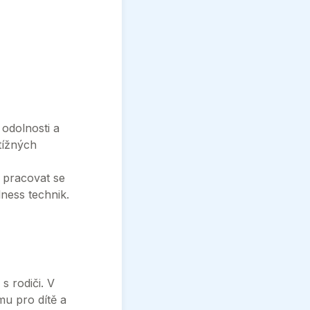
odolnosti a
tížných
k pracovat se
ness technik.
 rodiči. V
u pro dítě a