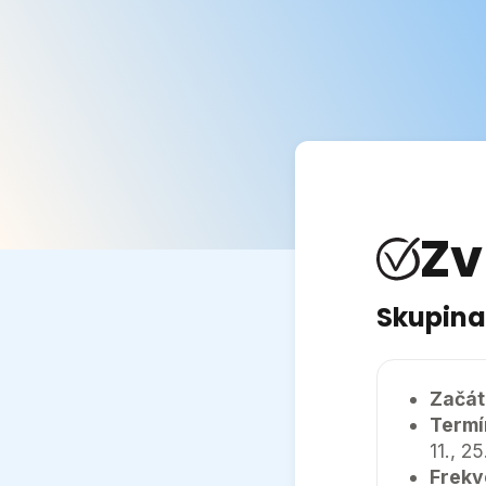
Naše služby
O nás
Ce
Zv
Skupina
Začát
Termí
11., 25
Frekv