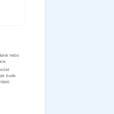
adané nebo
ace.
počet
pak bude
lásit.